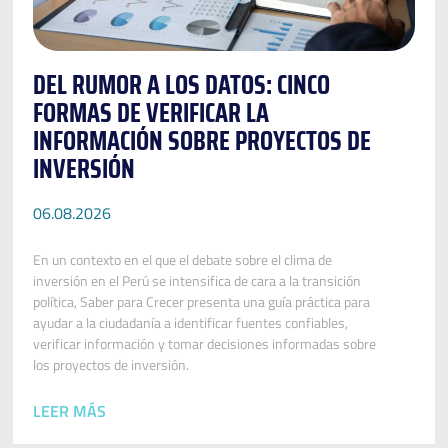
DEL RUMOR A LOS DATOS: CINCO
FORMAS DE VERIFICAR LA
INFORMACIÓN SOBRE PROYECTOS DE
INVERSIÓN
06.08.2026
En un contexto en el que el debate sobre el clima de
inversión en el Perú se intensifica de cara a la transición
política, Saber para Crecer presenta una guía práctica para
ayudar a la ciudadanía a identificar fuentes confiables,
verificar información y tomar decisiones informadas sobre
los proyectos de inversión.
LEER MÁS